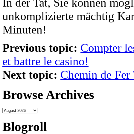
In der Tat, Sie können mögl
unkomplizierte mächtig Kar
Minuten!
Previous topic:
Compter le
et battre le casino!
Next topic:
Chemin de Fer
Browse Archives
Blogroll