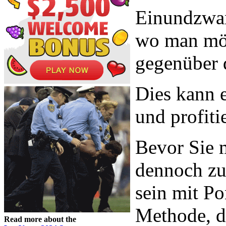
Einundzwanz
wo man mög
gegenüber
Dies kann e
und profiti
Bevor Sie m
dennoch zu 
sein mit P
Methode, di
Read more about the