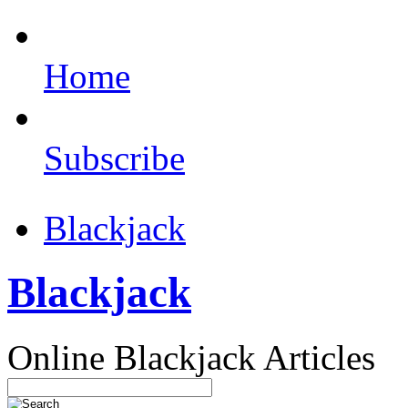
Home
Subscribe
Blackjack
Blackjack
Online Blackjack Articles