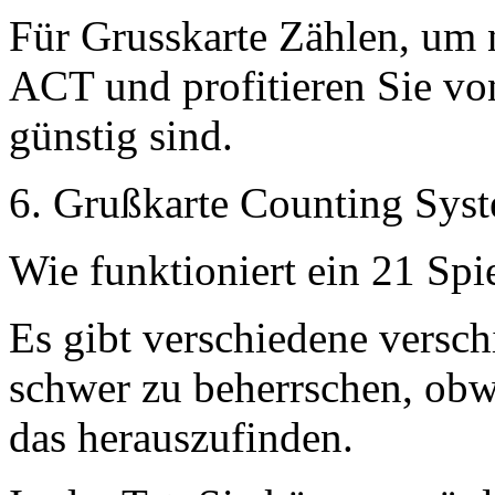
Für Grusskarte Zählen, um 
ACT und profitieren Sie von
günstig sind.
6. Grußkarte Counting Syst
Wie funktioniert ein 21 Spi
Es gibt verschiedene versc
schwer zu beherrschen, obwo
das herauszufinden.