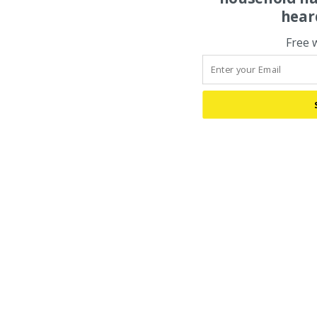
hear
Free 