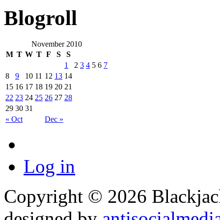
Blogroll
November 2010
M
T
W
T
F
S
S
1
2
3
4
5
6
7
8
9
10
11
12
13
14
15
16
17
18
19
20
21
22
23
24
25
26
27
28
29
30
31
« Oct
Dec »
Log in
Copyright © 2026 Blackjack
designed by
antisocialmedi