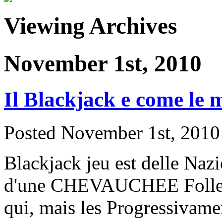
Viewing Archives
November 1st, 2010
Il Blackjack e come le 
Posted November 1st, 2010
Blackjack jeu est delle Nazi
d'une CHEVAUCHEE Folle. 
qui, mais les Progressivame