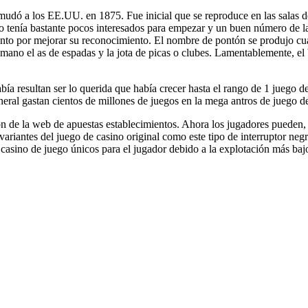
 mudó a los EE.UU. en 1875. Fue inicial que se reproduce en las salas
 tenía bastante pocos interesados para empezar y un buen número de la
ento por mejorar su reconocimiento. El nombre de pontón se produjo cu
a mano el as de espadas y la jota de picas o clubes. Lamentablemente, 
bía resultan ser lo querida que había crecer hasta el rango de 1 juego 
neral gastan cientos de millones de juegos en la mega antros de juego 
ción de la web de apuestas establecimientos. Ahora los jugadores puede
riantes del juego de casino original como este tipo de interruptor negr
casino de juego únicos para el jugador debido a la explotación más bajo