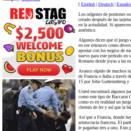
[
English
|
Deutsch
|
Españo
Los orígenes de pontones son
creado después de las tarjet
en la actualidad. Si aparece
auténtico.
Algunos dicen que el juego d
en ese entonces como diversa
apostar con los negros de ma
nuevo para este período en 
Romano desde joyas a las es
Avance rápido de muchos sigl
de Francia o Italia a través
15 por John Guttenmberg y var
Usted encontrará algunos jue
como este tipo de Baccarat C
como es en realidad un jueg
chemin de fer y así que la bú
Así que a Francia, donde hay
aristocracia francesa. El par
le pagarían tres a uno. Esto 