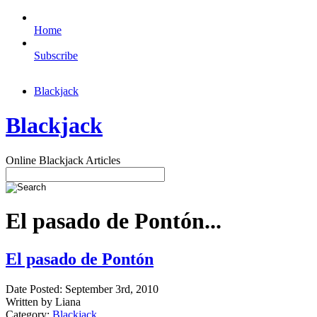
Home
Subscribe
Blackjack
Blackjack
Online Blackjack Articles
El pasado de Pontón...
El pasado de Pontón
Date Posted: September 3rd, 2010
Written by Liana
Category:
Blackjack