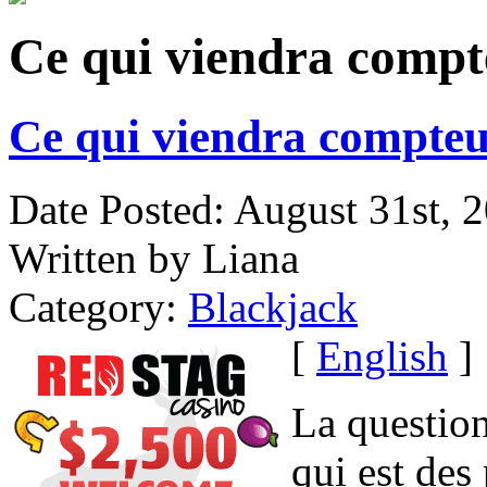
Ce qui viendra compte
Ce qui viendra compteu
Date Posted: August 31st, 
Written by Liana
Category:
Blackjack
[
English
]
La question
qui est des