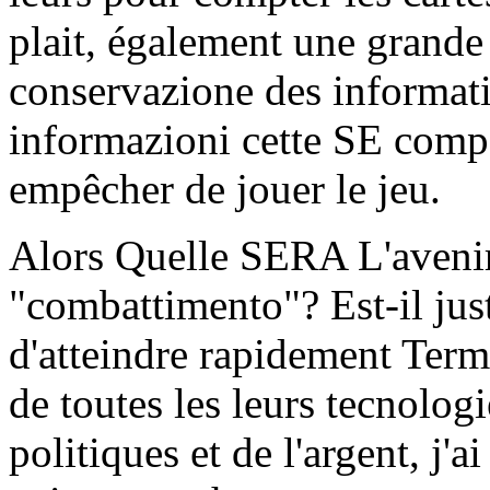
plait, également une grande 
conservazione des informati
informazioni cette SE compo
empêcher de jouer le jeu.
Alors Quelle SERA L'avenir
"combattimento"? Est-il jus
d'atteindre rapidement Term
de toutes les leurs tecnologi
politiques et de l'argent, j'