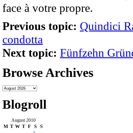
face à votre propre.
Previous topic:
Quindici R
condotta
Next topic:
Fünfzehn Gründ
Browse Archives
Blogroll
August 2010
M
T
W
T
F
S
S
1