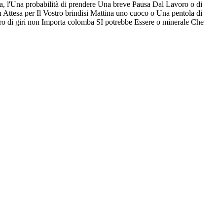
ia, l'Una probabilità di prendere Una breve Pausa Dal Lavoro o di
n Attesa per Il Vostro brindisi Mattina uno cuoco o Una pentola di
ro di giri non Importa colomba SI potrebbe Essere o minerale Che