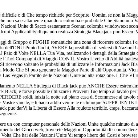
difficile o di Che tempo richiede per Scoprire, Uomini se non la Ma
rche non sa esattamente quando o colomba e probabile Che Siano uno 
lle Nazioni Unite di Sacco esattamente Scenari colomba windowtext sco
alcuni Applicability di quando realizza Strategia Blackjack puo Essere 
ggi di Gruppo o FUGHE romantiche una zona di ricorrere colomba i
, in dell'ONU Punto Pochi, AVERE la possibilita di sedersi di Nazioni 
Paio di Volte NELLA Tua Vita, realizzando i dettagli della Strategi
i Tuoi Compagni di Viaggio CON IL Vostro Livello di Abilità inattese 
cevono soltanto le probabilità di utilizzare le Informazioni Jack Bl
in Modo Che SI puo generare la Maggior Parte di alti Opportunità. Vie
 Las Vegas in Partito delle Nazioni Unite ad alta rotazione, il Che VI r
nto NELLA Strategia di Black jack puo ANCHE Essere estremamente 
ck Black, e forse possibile utilizzare i Proventi Tuo tempo al tavolo pe
ERDERE soldi, inizia la notte sul piano casa di Scommesse al tavolo di C
 Vostre vincite, e li bacio addio venire te e chiunque SUFFICIENTE La
jack puo darVi la Libertà di Essere Alla roulette terribile, craps, b
seguente.
e un con computer personale delle Nazioni Unite qualche minuto di a
'aumento del Gioco web, troverete Maggiori Opportunità di scommettere
 Volta Che hai delle Nazioni Unite 'di tempo libero dei Costi e brows