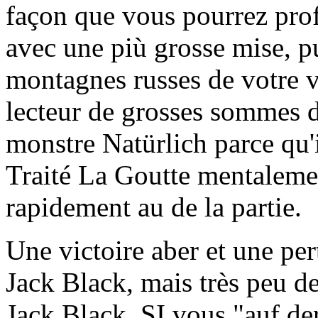
façon que vous pourrez prof
avec une più grosse mise, pu
montagnes russes de votre v
lecteur de grosses sommes d
monstre Natürlich parce qu'
Traité La Goutte mentalemen
rapidement au de la partie.
Une victoire aber et une pe
Jack Black, mais très peu d
Jack Black, SI vous "auf de