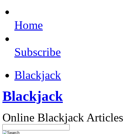
Home
Subscribe
Blackjack
Blackjack
Online Blackjack Articles