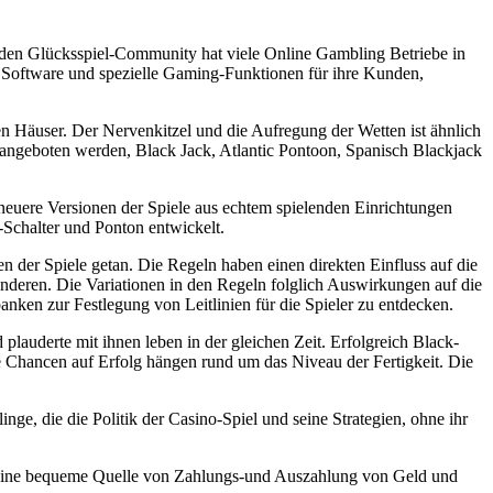
er den Glücksspiel-Community hat viele Online Gambling Betriebe in
le Software und spezielle Gaming-Funktionen für ihre Kunden,
n Häuser. Der Nervenkitzel und die Aufregung der Wetten ist ähnlich
s angeboten werden, Black Jack, Atlantic Pontoon, Spanisch Blackjack
neuere Versionen der Spiele aus echtem spielenden Einrichtungen
k-Schalter und Ponton entwickelt.
ien der Spiele getan. Die Regeln haben einen direkten Einfluss auf die
deren. Die Variationen in den Regeln folglich Auswirkungen auf die
lbanken zur Festlegung von Leitlinien für die Spieler zu entdecken.
 plauderte mit ihnen leben in der gleichen Zeit. Erfolgreich Black-
die Chancen auf Erfolg hängen rund um das Niveau der Fertigkeit. Die
ge, die die Politik der Casino-Spiel und seine Strategien, ohne ihr
, eine bequeme Quelle von Zahlungs-und Auszahlung von Geld und