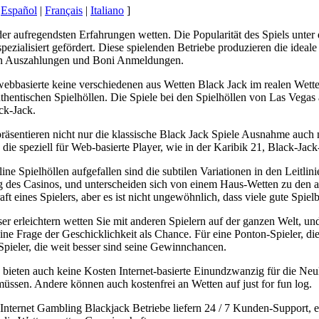
|
Español
|
Français
|
Italiano
]
 der aufregendsten Erfahrungen wetten. Die Popularität des Spiels unt
pezialisiert gefördert. Diese spielenden Betriebe produzieren die idea
n Auszahlungen und Boni Anmeldungen.
webbasierte keine verschiedenen aus Wetten Black Jack im realen Wette
uthentischen Spielhöllen. Die Spiele bei den Spielhöllen von Las Vega
ck-Jack.
räsentieren nicht nur die klassische Black Jack Spiele Ausnahme auch 
, die speziell für Web-basierte Player, wie in der Karibik 21, Black-Jac
ine Spielhöllen aufgefallen sind die subtilen Variationen in den Leitlin
 des Casinos, und unterscheiden sich von einem Haus-Wetten zu den an
aft eines Spielers, aber es ist nicht ungewöhnlich, dass viele gute Spie
er erleichtern wetten Sie mit anderen Spielern auf der ganzen Welt, und
 eine Frage der Geschicklichkeit als Chance. Für eine Ponton-Spieler, 
Spieler, die weit besser sind seine Gewinnchancen.
bieten auch keine Kosten Internet-basierte Einundzwanzig für die Neulin
üssen. Andere können auch kostenfrei an Wetten auf just for fun log.
Internet Gambling Blackjack Betriebe liefern 24 / 7 Kunden-Support