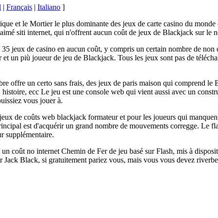
l
|
Français
|
Italiano
]
rique et le Mortier le plus dominante des jeux de carte casino du monde 
imé siti internet, qui n'offrent aucun coût de jeux de Blackjack sur le n
35 jeux de casino en aucun coût, y compris un certain nombre de non 
 et un più joueur de jeu de Blackjack. Tous les jeux sont pas de télécha
 offre un certo sans frais, des jeux de paris maison qui comprend le Bl
, histoire, ecc Le jeu est une console web qui vient aussi avec un constr
uissiez vous jouer à.
 jeux de coûts web blackjack formateur et pour les joueurs qui manquen
 principal est d'acquérir un grand nombre de mouvements corregge. Le flash 
ur supplémentaire.
 coût no internet Chemin de Fer de jeu basé sur Flash, mis à dispositi
r Jack Black, si gratuitement pariez vous, mais vous vous devez riverbel