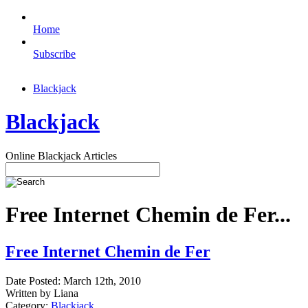
Home
Subscribe
Blackjack
Blackjack
Online Blackjack Articles
Free Internet Chemin de Fer...
Free Internet Chemin de Fer
Date Posted: March 12th, 2010
Written by Liana
Category:
Blackjack