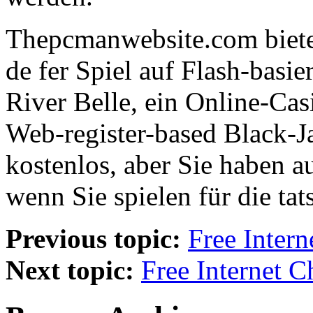
Thepcmanwebsite.com bietet
de fer Spiel auf Flash-basie
River Belle, ein Online-Cas
Web-register-based Black-J
kostenlos, aber Sie haben au
wenn Sie spielen für die tat
Previous topic:
Free Inter
Next topic:
Free Internet 