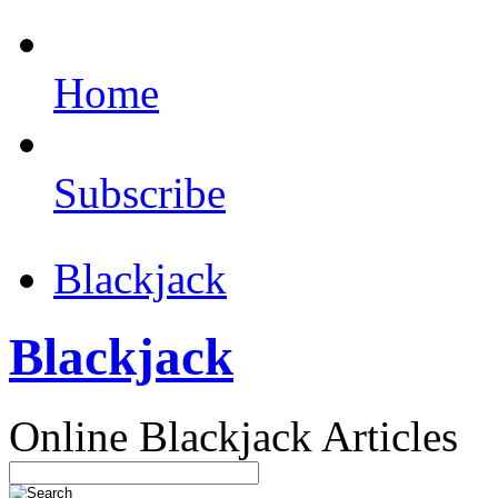
Home
Subscribe
Blackjack
Blackjack
Online Blackjack Articles