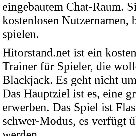
eingebautem Chat-Raum. Sie
kostenlosen Nutzernamen, 
spielen.
Hitorstand.net ist ein kost
Trainer für Spieler, die wo
Blackjack. Es geht nicht um
Das Hauptziel ist es, eine 
erwerben. Das Spiel ist Fla
schwer-Modus, es verfügt ü
werden.